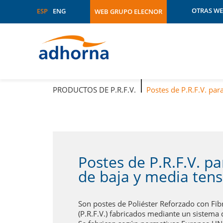
OTRAS WE
ESP
ENG
WEB GRUPO ELECNOR
Área 3
Atersa
Atersa Sh
Audeca
Belco
Brasil
PRODUCTOS DE P.R.F.V.
Postes de P.R.F.V. par
Celeo
Chile
Data Cent
Ecuador
Ehisa
Elecnor
Postes de P.R.F.V. pa
Elecnor Au
de baja y media tens
Elecnor
Australia
Elecnor 
Son postes de Poliéster Reforzado con Fib
Elecnor C
(P.R.F.V.) fabricados mediante un sistema 