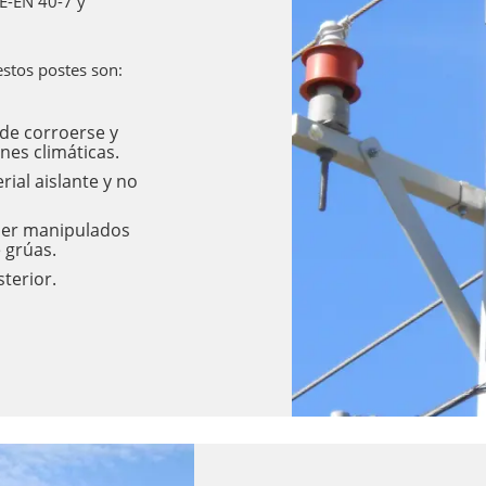
E-EN 40-7 y
stos postes son:
de corroerse y
nes climáticas.
rial aislante y no
ser manipulados
 grúas.
terior.