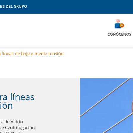
BS DEL GRUPO
Elecnor Energy Services
Elecnor Hawkeye
op
Elecnor Italia
CONÓCENOS
Elecnor México
Elecnor Norway
Elecnor Seguridad
a líneas de baja y media tensión
Elecnor Sistemas
Elecnor Uruguay
ers
Elecnor USA
Fundación Elecnor
Hidroambiente
IQA
ra líneas
stralia
JAS
ión
Jomar Seguridad
/EnergyConnect
Omninstal
Broadband
ra de Vidrio
AE
de Centrifugación.